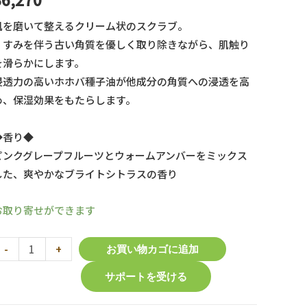
肌を磨いて整えるクリーム状のスクラブ。
くすみを伴う古い角質を優しく取り除きながら、肌触り
を滑らかにします。
浸透力の高いホホバ種子油が他成分の角質への浸透を高
め、保湿効果をもたらします。
◆香り◆
ピンクグレープフルーツとウォームアンバーをミックス
した、爽やかなブライトシトラスの香り
お取り寄せができます
CND
-
+
お買い物カゴに追加
】
サポートを受ける
ス
パ