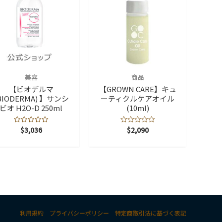
ラ
ブ
248ml)
個
美容
商品
【ビオデルマ
【GROWN CARE】キュ
BIODERMA) 】サンシ
ーティクルケアオイル
ビオ H2O-D 250ml
(10ml)
$
3,036
$
2,090
5
5
段
段
階
階
中
中
0
0
の
の
評
評
価
価
利用規約
プライバシーポリシー
特定商取引法に基づく表記