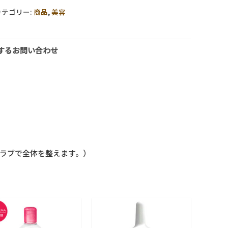
コ
カテゴリー:
商品
,
美容
レ
ク
するお問い合わせ
シ
ョ
ン
ブ
ラ
イ
ト
シ
クラブで全体を整えます。）
ト
ロ
ン
ス
ク