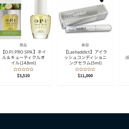
(
商品
美容
【O.P.I PRO SPA 】ネイ
【Lashaddict】アイラ
ル＆キューティクルオ
ッシュコンディショニ
(
イル(14.8ml)
ングセラム(5ml)
$
3,520
$
11,000
5
5
段
段
階
階
中
中
0
0
の
の
評
評
価
価