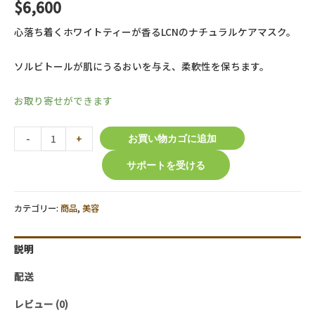
$
6,600
心落ち着くホワイトティーが香るLCNのナチュラルケアマスク。
ソルビトールが肌にうるおいを与え、柔軟性を保ちます。
お取り寄せができます
【LCN】
-
+
お買い物カゴに追加
ス
サポートを受ける
パ
ナ
チ
カテゴリー:
商品
,
美容
ュ
ラ
説明
ル
ケ
配送
ア
レビュー (0)
マ