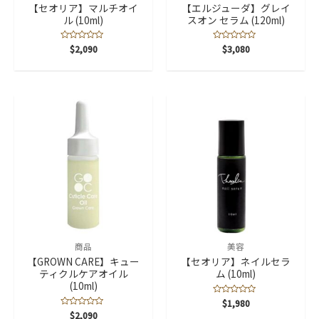
【セオリア】マルチオイ
【エルジューダ】グレイ
ル (10ml)
スオン セラム (120ml)
5
$
2,090
5
$
3,080
段
段
階
階
中
中
0
0
の
の
評
評
価
価
商品
美容
【GROWN CARE】キュー
【セオリア】ネイルセラ
ティクルケアオイル
ム (10ml)
(10ml)
5
$
1,980
段
5
$
2,090
階