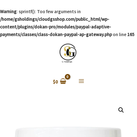
Warning
: sprintf(): Too few arguments in
/home/gsholdings/cloudgsshop.com/public_html/wp-
content/plugins/dokan-pro/modules/paypal-adaptive-
payments/classes/class-dokan-paypal-ap-gateway.php
on line
165
$
0
Main
Menu