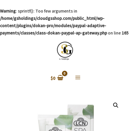
Warning
: sprintf(): Too few arguments in
/home/gsholdings/cloudgsshop.com/public_html/wp-
content/plugins/dokan-pro/modules/paypal-adaptive-
payments/classes/class-dokan-paypal-ap-gateway.php
on line
165
$
0
Main
Menu