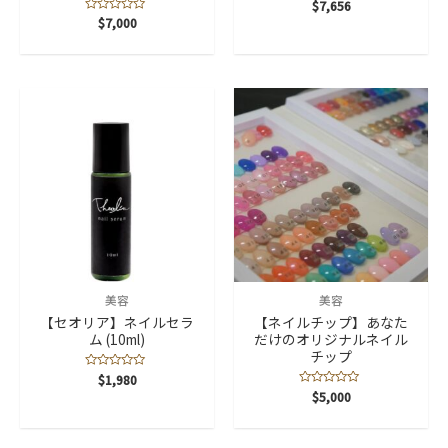
5
$
7,656
段
5
$
7,000
階
段
中
階
0
中
の
0
評
の
価
評
価
美容
美容
【セオリア】ネイルセラ
【ネイルチップ】あなた
ム (10ml)
だけのオリジナルネイル
チップ
5
$
1,980
段
5
$
5,000
階
段
中
階
0
中
の
0
評