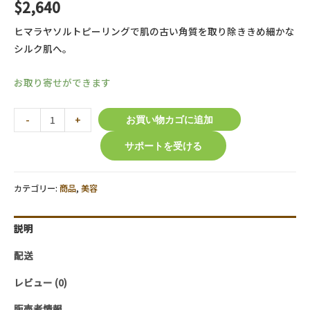
$
2,640
ヒマラヤソルトピーリングで肌の古い角質を取り除ききめ細かな
シルク肌へ。
お取り寄せができます
【LCN】
-
+
お買い物カゴに追加
ス
サポートを受ける
パ
ピ
ー
カテゴリー:
商品
,
美容
リ
ン
説明
グ
(75ml)
配送
個
レビュー (0)
販売者情報