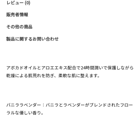
レビュー (0)
ド
＆
販売者情報
ボ
その他の商品
デ
ィ
製品に関するお問い合わせ
ロ
ー
シ
アボカドオイルとアロエエキス配合で24時間潤いで保護しながら
ョ
乾燥による肌荒れを防ぎ、柔軟な肌に整えます。
ン
(250ml)
個
バニララベンダー：バニラとラベンダーがブレンドされたフロー
ラルな優しい香り。