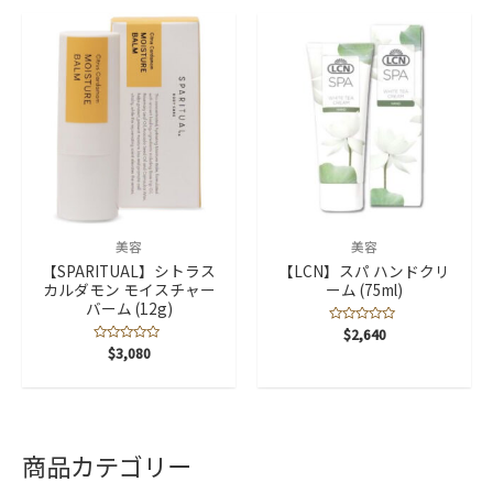
価
評
価
美容
美容
【SPARITUAL】シトラス
【LCN】スパ ハンドクリ
カルダモン モイスチャー
ーム (75ml)
バーム (12g)
5
$
2,640
段
5
$
3,080
階
段
中
階
0
中
の
0
評
の
価
評
価
商品カテゴリー