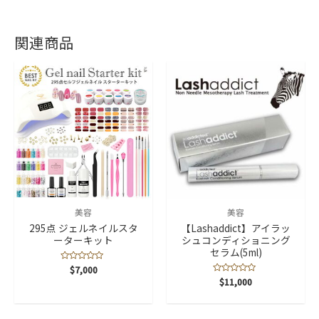
関連商品
美容
美容
295点 ジェルネイルスタ
【Lashaddict】アイラッ
ーターキット
シュコンディショニング
セラム(5ml)
5
$
7,000
段
5
$
11,000
階
段
中
階
0
中
の
0
評
の