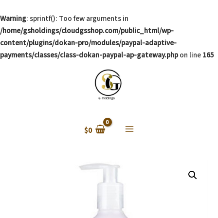
Warning
: sprintf(): Too few arguments in
/home/gsholdings/cloudgsshop.com/public_html/wp-
content/plugins/dokan-pro/modules/paypal-adaptive-
payments/classes/class-dokan-paypal-ap-gateway.php
on line
165
$
0
Main
Menu