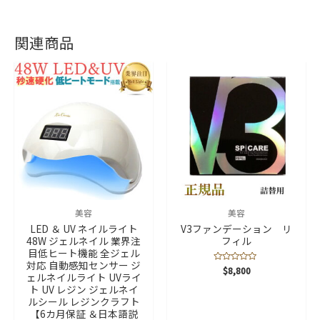
関連商品
美容
美容
LED ＆ UV ネイルライト
V3ファンデーション リ
48W ジェルネイル 業界注
フィル
目低ヒート機能 全ジェル
対応 自動感知センサー ジ
5
$
8,800
ェルネイルライト UVライ
段
階
ト UV レジン ジェルネイ
中
ルシール レジンクラフト
0
の
【6カ月保証 ＆日本語説
評