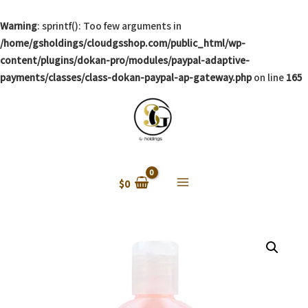
Warning
: sprintf(): Too few arguments in
/home/gsholdings/cloudgsshop.com/public_html/wp-
content/plugins/dokan-pro/modules/paypal-adaptive-
payments/classes/class-dokan-paypal-ap-gateway.php
on line
165
$
0
Main
Menu