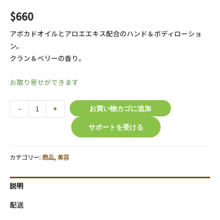
$
660
アボカドオイルとアロエエキス配合のハンド＆ボディローショ
ン。
クラン＆ベリーの香り。
お取り寄せができます
【O.P.I
-
+
お買い物カゴに追加
】
サポートを受ける
ア
ボ
ジ
カテゴリー:
商品
,
美容
ュ
ー
説明
ス
ハ
配送
ン