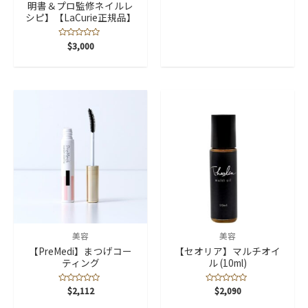
明書＆プロ監修ネイルレ
価
シピ】【LaCurie正規品】
5
$
3,000
段
階
中
0
の
評
価
美容
美容
【PreMedi】まつげコー
【セオリア】マルチオイ
ティング
ル (10ml)
5
$
2,112
5
$
2,090
段
段
階
階