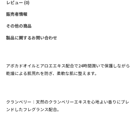
レビュー (0)
ド
＆
販売者情報
ボ
その他の商品
デ
ィ
製品に関するお問い合わせ
ロ
ー
シ
アボカドオイルとアロエエキス配合で24時間潤いで保護しながら
ョ
乾燥による肌荒れを防ぎ、柔軟な肌に整えます。
ン
(28ml)
個
クランベリー：天然のクランベリーエキスを心地よい香りにブレ
ンドしたフレグランス配合。