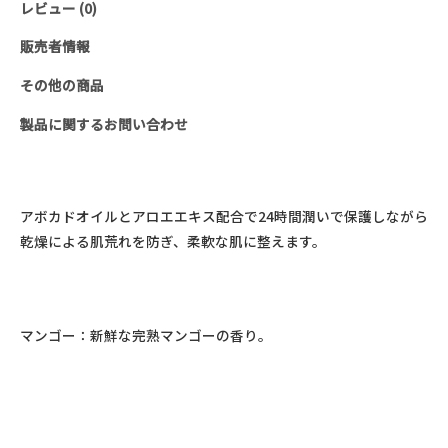
レビュー (0)
ド
＆
販売者情報
ボ
その他の商品
デ
ィ
製品に関するお問い合わせ
ロ
ー
シ
アボカドオイルとアロエエキス配合で24時間潤いで保護しながら
ョ
乾燥による肌荒れを防ぎ、柔軟な肌に整えます。
ン
(28ml)
個
マンゴー：新鮮な完熟マンゴーの香り。