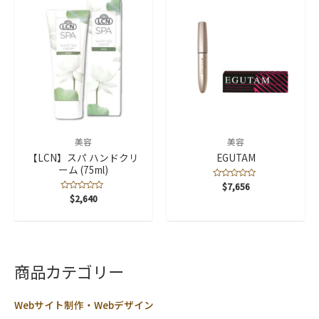
美容
美容
【LCN】スパ ハンドクリ
EGUTAM
ーム (75ml)
5
$
7,656
段
5
$
2,640
階
段
中
階
0
中
の
0
評
の
価
評
価
商品カテゴリー
Webサイト制作・Webデザイン