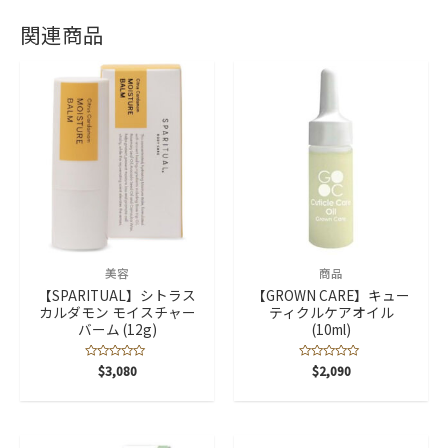
関連商品
美容
商品
【SPARITUAL】シトラス
【GROWN CARE】キュー
カルダモン モイスチャー
ティクルケアオイル
バーム (12g)
(10ml)
5
$
3,080
5
$
2,090
段
段
階
階
中
中
0
0
の
の
評
評
価
価