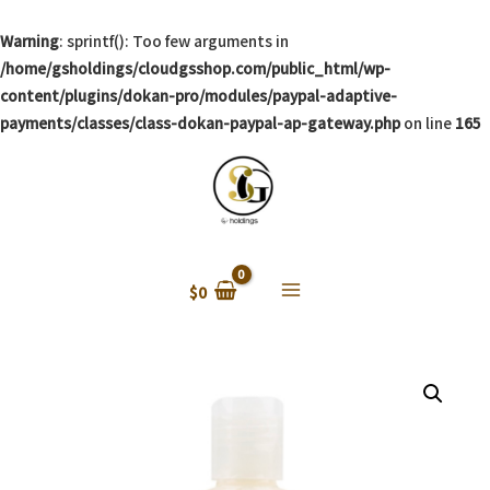
Warning
: sprintf(): Too few arguments in
/home/gsholdings/cloudgsshop.com/public_html/wp-
content/plugins/dokan-pro/modules/paypal-adaptive-
payments/classes/class-dokan-paypal-ap-gateway.php
on line
165
$
0
Main
Menu