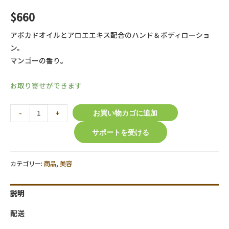
$
660
アボカドオイルとアロエエキス配合のハンド＆ボディローショ
ン。
マンゴーの香り。
お取り寄せができます
【O.P.I
-
+
お買い物カゴに追加
】
サポートを受ける
ア
ボ
ジ
カテゴリー:
商品
,
美容
ュ
ー
説明
ス
ハ
配送
ン