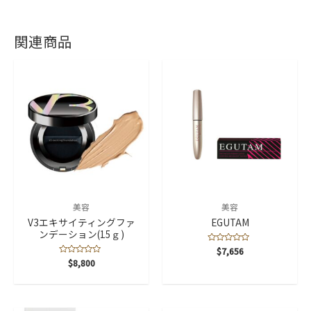
関連商品
美容
美容
V3エキサイティングファ
EGUTAM
ンデーション(15ｇ)
5
$
7,656
段
5
$
8,800
階
段
中
階
0
中
の
0
評
の
価
評