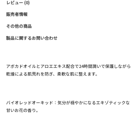
レビュー (0)
ド
＆
販売者情報
ボ
その他の商品
デ
ィ
製品に関するお問い合わせ
ロ
ー
シ
アボカドオイルとアロエエキス配合で24時間潤いで保護しながら
ョ
乾燥による肌荒れを防ぎ、柔軟な肌に整えます。
ン
(28ml)
個
バイオレッドオーキッド：気分が穏やかになるエキゾティックな
甘いお花の香り。