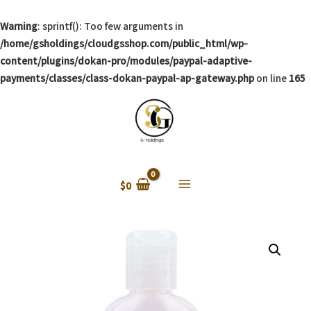
Warning
: sprintf(): Too few arguments in
/home/gsholdings/cloudgsshop.com/public_html/wp-
content/plugins/dokan-pro/modules/paypal-adaptive-
payments/classes/class-dokan-paypal-ap-gateway.php
on line
165
$
0
Main
Menu