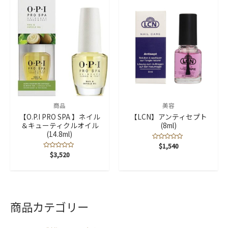
価
商品
美容
【O.P.I PRO SPA 】ネイル
【LCN】アンティセプト
＆キューティクルオイル
(8ml)
(14.8ml)
5
$
1,540
段
5
$
3,520
階
段
中
階
0
中
の
0
評
の
価
評
価
商品カテゴリー