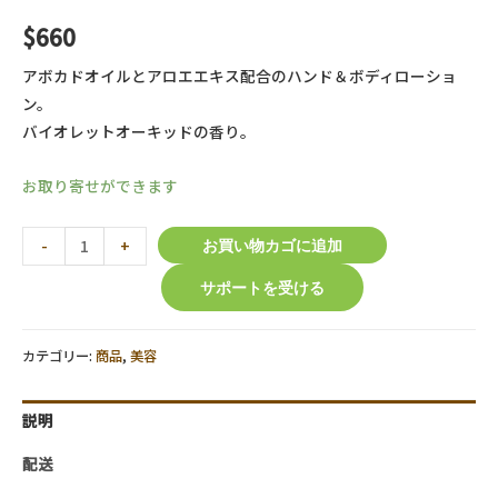
$
660
アボカドオイルとアロエエキス配合のハンド＆ボディローショ
ン。
バイオレットオーキッドの香り。
お取り寄せができます
【O.P.I
-
+
お買い物カゴに追加
】
サポートを受ける
ア
ボ
ジ
カテゴリー:
商品
,
美容
ュ
ー
説明
ス
ハ
配送
ン