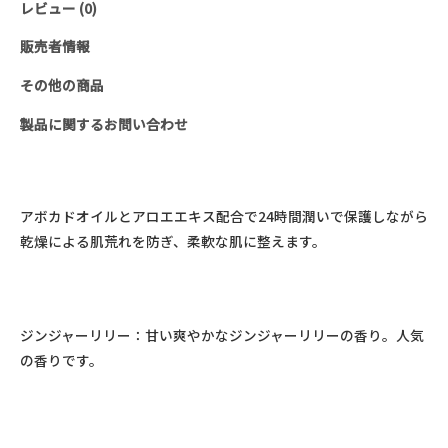
レビュー (0)
ド
＆
販売者情報
ボ
その他の商品
デ
ィ
製品に関するお問い合わせ
ロ
ー
シ
アボカドオイルとアロエエキス配合で24時間潤いで保護しながら
ョ
乾燥による肌荒れを防ぎ、柔軟な肌に整えます。
ン
(600ml)
個
ジンジャーリリー：甘い爽やかなジンジャーリリーの香り。人気
の香りです。