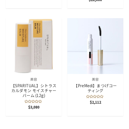
価
段
階
中
0
の
評
価
美容
美容
【SPARITUAL】シトラス
【PreMedi】まつげコー
カルダモン モイスチャー
ティング
バーム (12g)
5
$
2,112
段
5
$
3,080
階
段
中
階
0
中
の
0
評
の
価
評
価