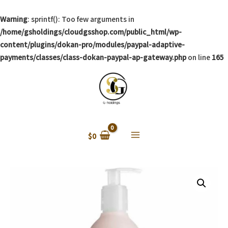
Warning
: sprintf(): Too few arguments in
/home/gsholdings/cloudgsshop.com/public_html/wp-
content/plugins/dokan-pro/modules/paypal-adaptive-
payments/classes/class-dokan-paypal-ap-gateway.php
on line
165
$
0
Main
Menu