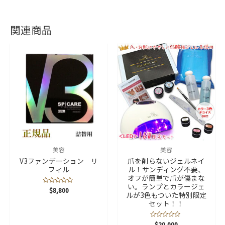
関連商品
美容
美容
V3ファンデーション リ
爪を削らないジェルネイ
フィル
ル！サンディング不要、
オフが簡単で爪が傷まな
い。ランプとカラージェ
5
$
8,800
ルが3色もついた特別限定
段
階
セット！！
中
0
の
評
5
$
20,000