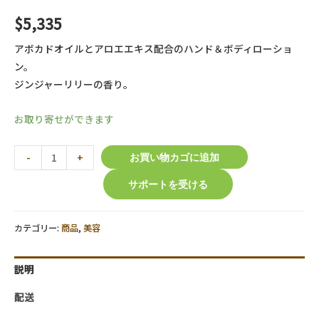
$
5,335
アボカドオイルとアロエエキス配合のハンド＆ボディローショ
ン。
ジンジャーリリーの香り。
お取り寄せができます
【O.P.I
-
+
お買い物カゴに追加
】
サポートを受ける
ア
ボ
ジ
カテゴリー:
商品
,
美容
ュ
ー
説明
ス
ハ
配送
ン