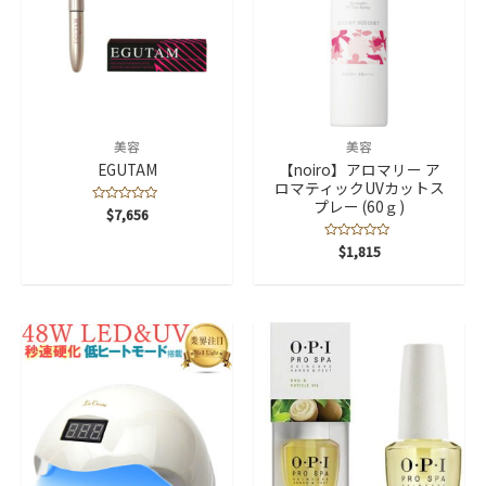
美容
美容
EGUTAM
【noiro】アロマリー ア
ロマティックUVカットス
プレー (60ｇ)
5
$
7,656
段
階
中
5
$
1,815
0
段
の
階
評
中
価
0
の
評
価