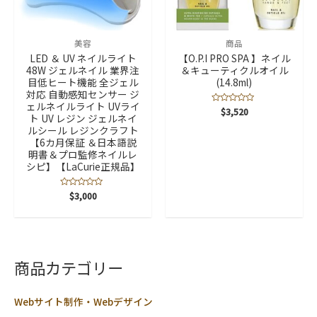
美容
商品
LED ＆ UV ネイルライト
【O.P.I PRO SPA 】ネイル
48W ジェルネイル 業界注
＆キューティクルオイル
目低ヒート機能 全ジェル
(14.8ml)
対応 自動感知センサー ジ
ェルネイルライト UVライ
5
$
3,520
ト UV レジン ジェルネイ
段
階
ルシール レジンクラフト
中
【6カ月保証 ＆日本語説
0
の
明書＆プロ監修ネイルレ
評
シピ】【LaCurie正規品】
価
5
$
3,000
段
階
中
0
の
評
価
商品カテゴリー
Webサイト制作・Webデザイン