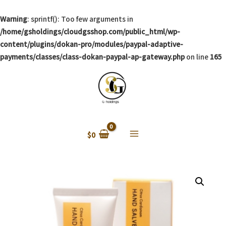
Warning
: sprintf(): Too few arguments in
/home/gsholdings/cloudgsshop.com/public_html/wp-
content/plugins/dokan-pro/modules/paypal-adaptive-
payments/classes/class-dokan-paypal-ap-gateway.php
on line
165
$
0
Main
Menu