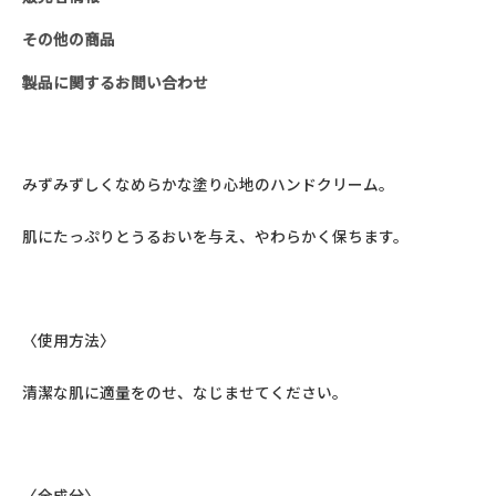
ド
その他の商品
ソ
ル
製品に関するお問い合わせ
ブ
(44.4ml)
個
みずみずしくなめらかな塗り心地のハンドクリーム。
肌にたっぷりとうるおいを与え、やわらかく保ちます。
〈使用方法〉
清潔な肌に適量をのせ、なじませてください。
〈全成分〉