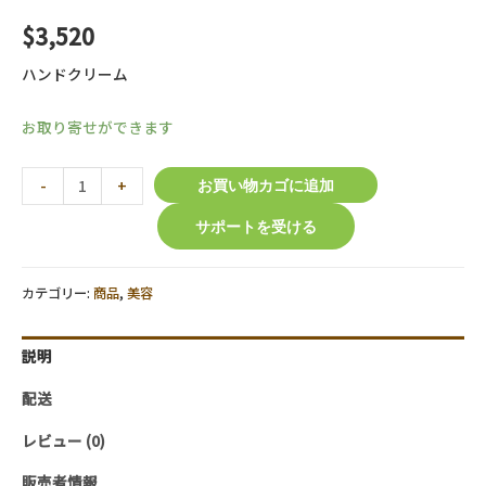
$
3,520
ハンドクリーム
お取り寄せができます
【SPARITUAL】
-
+
お買い物カゴに追加
シ
サポートを受ける
ト
ラ
ス
カテゴリー:
商品
,
美容
カ
ル
説明
ダ
モ
配送
ン
レビュー (0)
ハ
ン
販売者情報