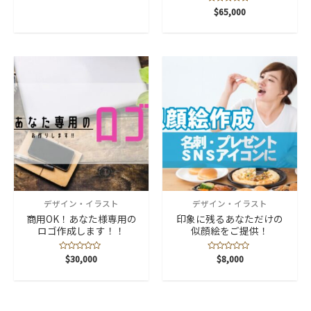
階
中
5
$
65,000
0
段
の
階
評
中
価
0
の
評
価
デザイン・イラスト
デザイン・イラスト
商用OK！あなた様専用の
印象に残るあなただけの
ロゴ作成します！！
似顔絵をご提供！
5
$
30,000
5
$
8,000
段
段
階
階
中
中
0
0
の
の
評
評
価
価