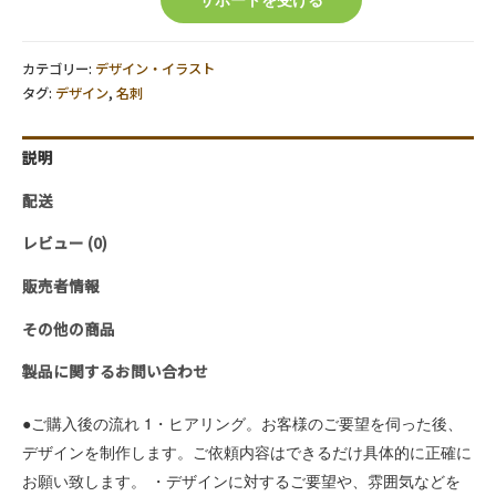
た
だ
け
カテゴリー:
デザイン・イラスト
の
タグ:
デザイン
,
名刺
オ
リ
説明
ジ
配送
ナ
ル
レビュー (0)
名
刺
販売者情報
デ
その他の商品
ザ
イ
製品に関するお問い合わせ
ン
作
●ご購入後の流れ 1・ヒアリング。お客様のご要望を伺った後、
成
デザインを制作します。
ご依頼内容はできるだけ具体的に正確に
い
お願い致します。 ・デザインに対するご要望や、雰囲気などを