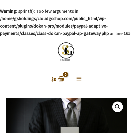
Warning
: sprintf(): Too few arguments in
/home/gsholdings/cloudgsshop.com/public_html/wp-
content/plugins/dokan-pro/modules/paypal-adaptive-
payments/classes/class-dokan-paypal-ap-gateway.php
on line
165
$
0
Main
Menu