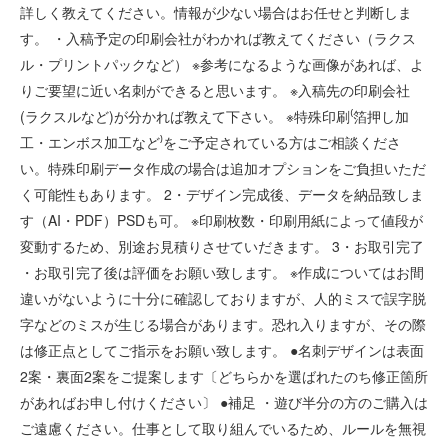
た
詳しく教えてください。情報が少ない場合はお任せと判断しま
し
す。 ・入稿予定の印刷会社がわかれば教えてください（ラクス
ま
ル・プリントパックなど） ※参考になるような画像があれば、よ
す
りご要望に近い名刺ができると思います。 ※入稿先の印刷会社
個
(ラクスルなど)が分かれば教えて下さい。 ※特殊印刷⁽箔押し加
工・エンボス加工など⁾をご予定されている方はご相談くださ
い。特殊印刷データ作成の場合は追加オプションをご負担いただ
く可能性もあります。 2・デザイン完成後、データを納品致しま
す（AI・PDF）PSDも可。 ※印刷枚数・印刷用紙によって値段が
変動するため、別途お見積りさせていだきます。 3・お取引完了
・お取引完了後は評価をお願い致します。 ※作成についてはお間
違いがないように十分に確認しておりますが、人的ミスで誤字脱
字などのミスが生じる場合があります。恐れ入りますが、その際
は修正点としてご指示をお願い致します。 ●名刺デザインは表面
2案・裏面2案をご提案します〔どちらかを選ばれたのち修正箇所
があればお申し付けください〕 ●補足 ・遊び半分の方のご購入は
ご遠慮ください。仕事として取り組んでいるため、ルールを無視