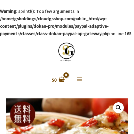
Warning
: sprintf(): Too few arguments in
/home/gsholdings/cloudgsshop.com/public_html/wp-
content/plugins/dokan-pro/modules/paypal-adaptive-
payments/classes/class-dokan-paypal-ap-gateway.php
on line
165
$
0
Main
Menu