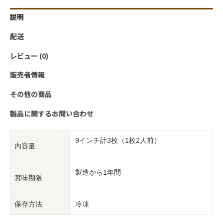
が
説明
と
ろ
配送
け
レビュー (0)
る！
ヴ
販売者情報
ィ
その他の商品
ー
ガ
製品に関するお問い合わせ
ン
ピ
9インチ計3枚（1枚2人前）
ザ
内容量
の
お
製造から1年間
賞味期限
得
な
保存方法
冷凍
セ
ッ