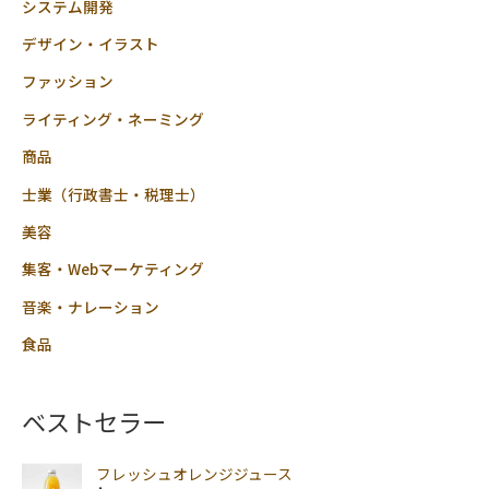
【本
システム開発
州
デザイン・イラスト
送
ファッション
料
無
ライティング・ネーミング
料】
商品
【ク
ー
士業（行政書士・税理士）
ル
美容
便
集客・Webマーケティング
送
料
音楽・ナレーション
別
食品
途】
rt
pns
ベストセラー
個
フレッシュオレンジジュース