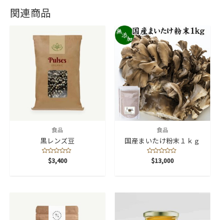
関連商品
ト
《ヴ
ィ
ー
ガ
ン
対
応》
植
物
食品
食品
性
黒レンズ豆
国産まいたけ粉末１ｋｇ
ピ
ザ
5
$
3,400
5
$
13,000
段
段
3
階
階
中
中
0
0
枚
の
の
評
評
セ
価
価
ッ
ト