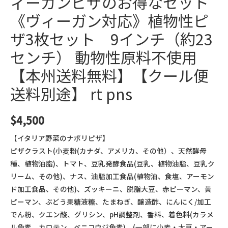
ィーガンピザのお得なセット
《ヴィーガン対応》植物性ピ
ザ3枚セット 9インチ（約23
センチ） 動物性原料不使用
【本州送料無料】【クール便
送料別途】 rt pns
$
4,500
【イタリア野菜のナポリピザ】
ピザクラスト(小麦粉(カナダ、アメリカ、その他）、天然酵母
種、植物油脂)、トマト、豆乳発酵食品(豆乳、植物油脂、豆乳ク
リーム、その他)、ナス、油脂加工食品(植物油、食塩、アーモン
ド加工食品、その他)、ズッキーニ、脱脂大豆、赤ピーマン、黄
ピーマン、ぶどう果糖液糖、たまねぎ、醸造酢、にんにく/加工
でん粉、クエン酸、グリシン、pH調整剤、香料、着色料(カラメ
ル色素、カロテン、ベニコウジ色素)、(一部に小麦・大豆・アー