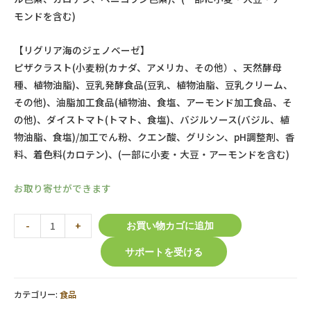
モンドを含む)
【リグリア海のジェノベーゼ】
ピザクラスト(小麦粉(カナダ、アメリカ、その他）、天然酵母
種、植物油脂)、豆乳発酵食品(豆乳、植物油脂、豆乳クリーム、
その他)、油脂加工食品(植物油、食塩、アーモンド加工食品、そ
の他)、ダイストマト(トマト、食塩)、バジルソース(バジル、植
物油脂、食塩)/加工でん粉、クエン酸、グリシン、pH調整剤、香
料、着色料(カロテン)、(一部に小麦・大豆・アーモンドを含む)
お取り寄せができます
植
-
+
お買い物カゴに追加
物
サポートを受ける
性
チ
ー
カテゴリー:
食品
ズ