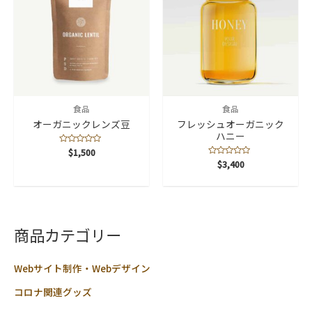
9
イ
ン
チ
（約
23
食品
食品
セ
オーガニックレンズ豆
フレッシュオーガニック
ハニー
ン
5
$
1,500
チ）
段
5
$
3,400
階
段
動
中
階
0
中
物
の
0
評
の
価
性
評
価
原
商品カテゴリー
料
不
Webサイト制作・Webデザイン
使
コロナ関連グッズ
用