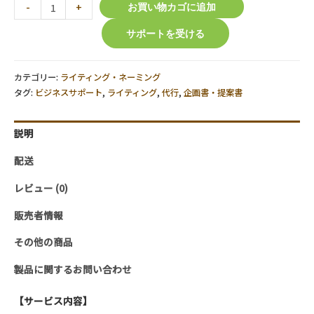
読
-
+
お買い物カゴに追加
み
サポートを受ける
手
に
響
カテゴリー:
ライティング・ネーミング
く
タグ:
ビジネスサポート
,
ライティング
,
代行
,
企画書・提案書
企
画
説明
書
配送
作
り
レビュー (0)
個
販売者情報
その他の商品
製品に関するお問い合わせ
【サービス内容】