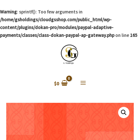
Warning
: sprintf(): Too few arguments in
/home/gsholdings/cloudgsshop.com/public_html/wp-
content/plugins/dokan-pro/modules/paypal-adaptive-
payments/classes/class-dokan-paypal-ap-gateway.php
on line
165
$
0
Main
Menu